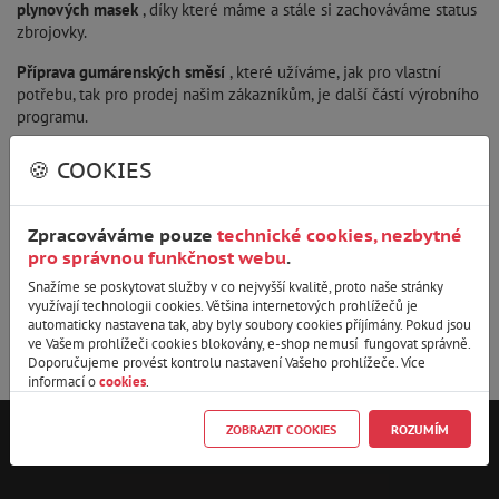
plynových masek
, díky které máme a stále si zachováváme status
zbrojovky.
Příprava gumárenských směsí
, které užíváme, jak pro vlastní
potřebu, tak pro prodej našim zákazníkům, je další částí výrobního
programu.
Zaměřujeme se i na
výrobu vytlačovaných pryžových profilů a
🍪 COOKIES
hadic
.
V neposlední řadě nabízíme našim partnerům a zákazníkům
Zpracováváme pouze
technické cookies, nezbytné
realizace v oblasti 3D tisku
.
pro správnou funkčnost webu
.
Snažíme se poskytovat služby v co nejvyšší kvalitě, proto naše stránky
využívají technologii cookies. Většina internetových prohlížečů je
automaticky nastavena tak, aby byly soubory cookies příjímány. Pokud jsou
ve Vašem prohlížeči cookies blokovány, e-shop nemusí fungovat správně.
Doporučujeme provést kontrolu nastavení Vašeho prohlížeče. Více
informací o
cookies
.
ZOBRAZIT COOKIES
ROZUMÍM