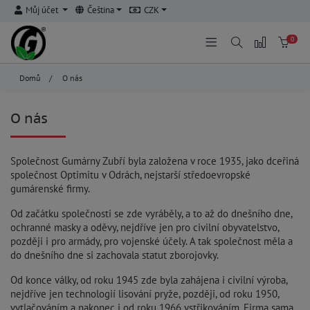
Můj účet
Čeština
CZK
0
Domů
/
O nás
O nás
Společnost Gumárny Zubří byla založena v roce 1935, jako dceřiná
společnost Optimitu v Odrách, nejstarší středoevropské
gumárenské firmy.
Od začátku společnosti se zde vyráběly, a to až do dnešního dne,
ochranné masky a oděvy, nejdříve jen pro civilní obyvatelstvo,
později i pro armády, pro vojenské účely. A tak společnost měla a
do dnešního dne si zachovala statut zborojovky.
Od konce války, od roku 1945 zde byla zahájena i civilní výroba,
nejdříve jen technologií lisování pryže, později, od roku 1950,
vytlačováním a nakonec i od roku 1966 vstřikováním. Firma sama