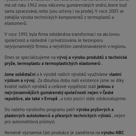
má od roku 1962 svou válcovnu gumárenských směsí, které buď
sama zpracovává, nebo jsou určeny i na prodej. V roce 2005 se
zahájila výroba technických komponentů z termoplastů a
elastomerů.
V roce 1991 byla firma odstátněna transformací na akciovou
společnost a následně i privatizována. Je bezesporu
nejvýznamnější firmou a největším zaměstnavatelem v regionu.
Dnes se specializujeme na
vývoj a výrobu produktů z technické
pryže, termoplastu a termoplastických elastomerů
.
Jsme soběstační
a k výrobě našich výrobků využíváme
vlastní
výzkum a vývoj
. Za dlouhou dobu naší existence jsme se díky
kvalitě našich výrobků a celkové vyspělosti stali
jednou z
nejvýznamnějších gumárenský společností nejen v České
republice, ale také v Evropě
, a tuto pozici stále zdokonalujeme.
Do našeho výrobního programu patří
výroba pryžových a
plastových autokoberců a přesných technických výlisků
, nejen
pro automobilový průmysl.
Neméně významná část produkce je zaměřena na
výrobu NBC