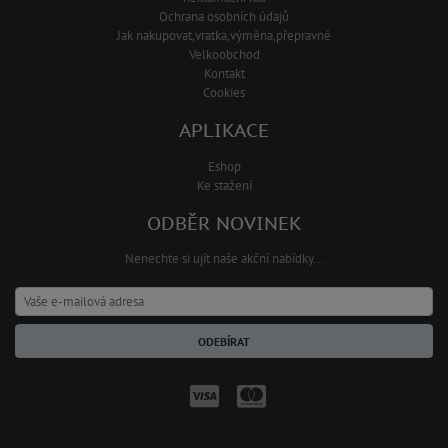
Ochrana osobních údajů
Jak nakupovat,vratka,výměna,přepravné
Velkoobchod
Kontakt
Cookies
APLIKACE
Eshop
Ke stažení
ODBĚR NOVINEK
Nenechte si ujít naše akční nabídky...
ODEBÍRAT