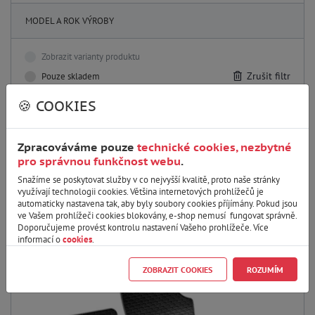
MODEL A ROK VÝROBY
Zobrazit varianty produktu
Zrušit filtr
Pouze skladem
🍪 COOKIES
UP!
Zpracováváme pouze
technické cookies, nezbytné
pro správnou funkčnost webu
.
Snažíme se poskytovat služby v co nejvyšší kvalitě, proto naše stránky
využívají technologii cookies. Většina internetových prohlížečů je
Výchozí
automaticky nastavena tak, aby byly soubory cookies příjímány. Pokud jsou
ve Vašem prohlížeči cookies blokovány, e-shop nemusí fungovat správně.
Doporučujeme provést kontrolu nastavení Vašeho prohlížeče. Více
informací o
cookies
.
ZOBRAZIT COOKIES
ROZUMÍM