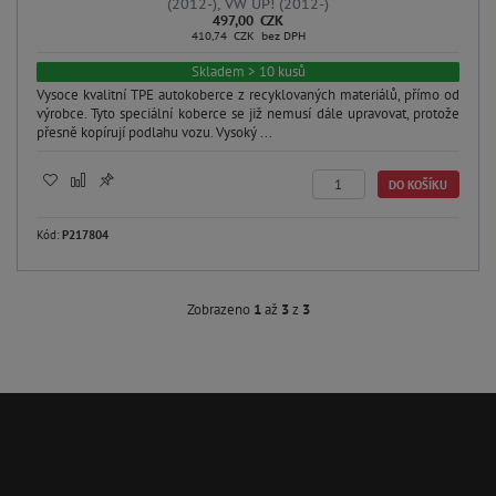
(2012-), VW UP! (2012-)
497,00 CZK
410,74 CZK bez DPH
Skladem > 10 kusů
Vysoce kvalitní TPE autokoberce z recyklovaných materiálů, přímo od
výrobce. Tyto speciální koberce se již nemusí dále upravovat, protože
přesně kopírují podlahu vozu. Vysoký ...
DO KOŠÍKU
Kód:
P217804
Zobrazeno
1
až
3
z
3