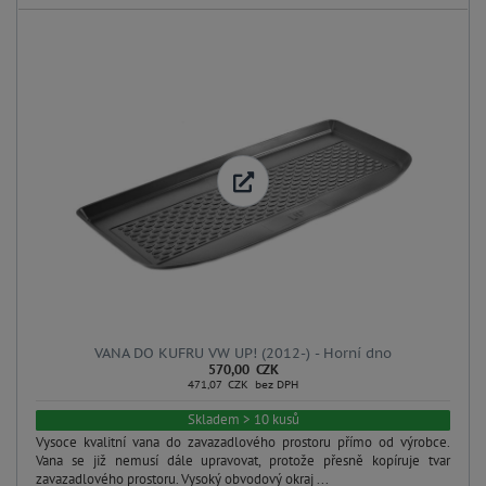
VANA DO KUFRU VW UP! (2012-) - Horní dno
570,00 CZK
471,07 CZK bez DPH
Skladem > 10 kusů
Vysoce kvalitní vana do zavazadlového prostoru přímo od výrobce.
Vana se již nemusí dále upravovat, protože přesně kopíruje tvar
zavazadlového prostoru. Vysoký obvodový okraj ...