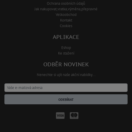
Ochrana osobních údajů
Jak nakupovat,vratka,výměna,přepravné
Velkoobchod
Kontakt
Cookies
APLIKACE
Eshop
Ke stažení
ODBĚR NOVINEK
Nenechte si ujít naše akční nabídky...
ODEBÍRAT