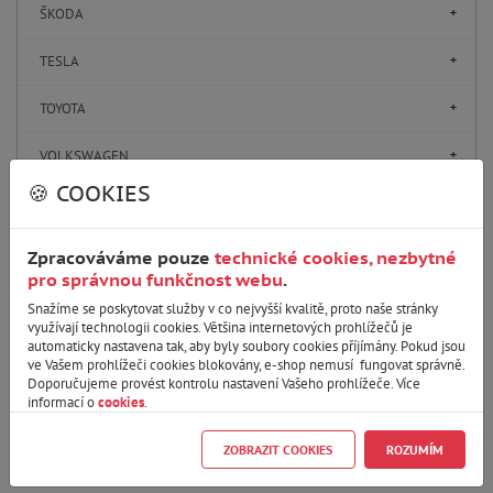
ŠKODA
TESLA
TOYOTA
VOLKSWAGEN
🍪 COOKIES
VOLVO
Zpracováváme pouze
technické cookies, nezbytné
pro správnou funkčnost webu
.
Parametry
Snažíme se poskytovat služby v co nejvyšší kvalitě, proto naše stránky
využívají technologii cookies. Většina internetových prohlížečů je
automaticky nastavena tak, aby byly soubory cookies příjímány. Pokud jsou
ve Vašem prohlížeči cookies blokovány, e-shop nemusí fungovat správně.
Zobrazit varianty produktu
Doporučujeme provést kontrolu nastavení Vašeho prohlížeče. Více
informací o
cookies
.
Zrušit filtr
Pouze skladem
ZOBRAZIT COOKIES
ROZUMÍM