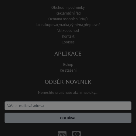
Obchodní podmínky
Reklamační řád
Ochrana osobních údajů
Jak nakupovat,vratka,výměna,přepravné
Velkoobchod
Kontakt
Cookies
APLIKACE
Eshop
Ke stažení
ODBĚR NOVINEK
Nenechte si ujít naše akční nabídky...
ODEBÍRAT