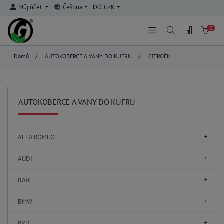
Můj účet
Čeština
CZK
0
Domů
/
AUTOKOBERCE A VANY DO KUFRU
/
CITROËN
AUTOKOBERCE A VANY DO KUFRU
ALFA ROMEO
AUDI
BAIC
BMW
BYD