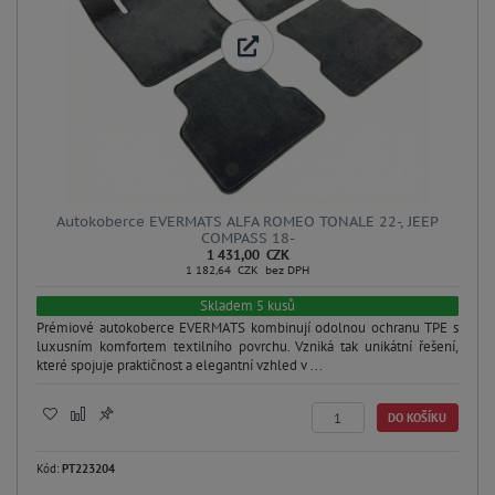
Autokoberce EVERMATS ALFA ROMEO TONALE 22-, JEEP
COMPASS 18-
1 431,00 CZK
1 182,64 CZK bez DPH
Skladem 5 kusů
Prémiové autokoberce EVERMATS kombinují odolnou ochranu TPE s
luxusním komfortem textilního povrchu. Vzniká tak unikátní řešení,
které spojuje praktičnost a elegantní vzhled v ...
DO KOŠÍKU
Kód:
PT223204