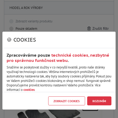
MODEL A ROK VÝROBY
Zobrazit varianty produktu
Zrušit filtr
Pouze skladem
🍪 COOKIES
TONALE
Zpracováváme pouze
technické cookies, nezbytné
pro správnou funkčnost webu
.
Snažíme se poskytovat služby v co nejvyšší kvalitě, proto naše stránky
využívají technologii cookies. Většina internetových prohlížečů je
Výchozí
automaticky nastavena tak, aby byly soubory cookies příjímány. Pokud jsou
ve Vašem prohlížeči cookies blokovány, e-shop nemusí fungovat správně.
Doporučujeme provést kontrolu nastavení Vašeho prohlížeče. Více
informací o
cookies
.
ZOBRAZIT COOKIES
ROZUMÍM