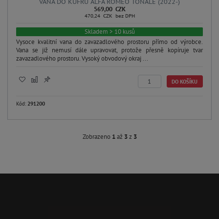
VANA DO KUFRU ALFA ROMEO TONALE (2022-)
569,00 CZK
470,24 CZK bez DPH
Skladem > 10 kusů
Vysoce kvalitní vana do zavazadlového prostoru přímo od výrobce.
Vana se již nemusí dále upravovat, protože přesně kopíruje tvar
zavazadlového prostoru. Vysoký obvodový okraj ...
DO KOŠÍKU
Kód:
291200
Zobrazeno
1
až
3
z
3