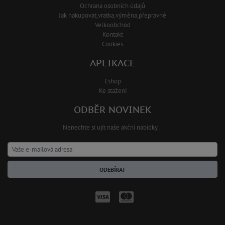
Ochrana osobních údajů
Jak nakupovat,vratka,výměna,přepravné
Velkoobchod
Kontakt
Cookies
APLIKACE
Eshop
Ke stažení
ODBĚR NOVINEK
Nenechte si ujít naše akční nabídky...
ODEBÍRAT