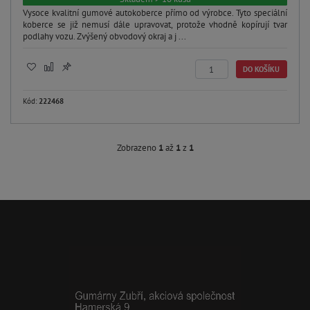
Vysoce kvalitní gumové autokoberce přímo od výrobce. Tyto speciální
koberce se již nemusí dále upravovat, protože vhodně kopírují tvar
podlahy vozu. Zvýšený obvodový okraj a j ...
DO KOŠÍKU
Kód:
222468
Zobrazeno
1
až
1
z
1