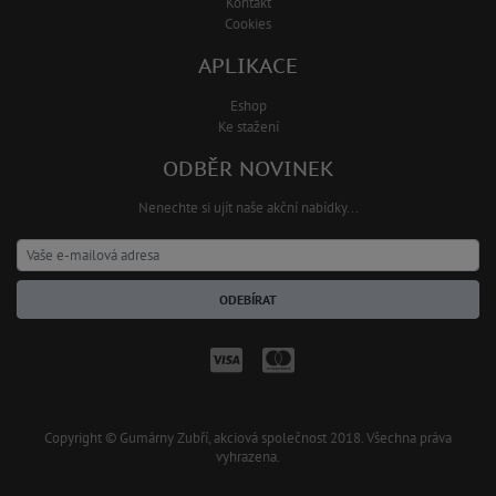
Kontakt
Cookies
APLIKACE
Eshop
Ke stažení
ODBĚR NOVINEK
Nenechte si ujít naše akční nabídky...
ODEBÍRAT
Copyright © Gumárny Zubří, akciová společnost 2018. Všechna práva
vyhrazena.