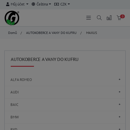
Můj účet
Čeština
CZK
0
Domů
/
AUTOKOBERCE A VANY DO KUFRU
/
MAXUS
AUTOKOBERCE A VANY DO KUFRU
ALFA ROMEO
AUDI
BAIC
BMW
BYD