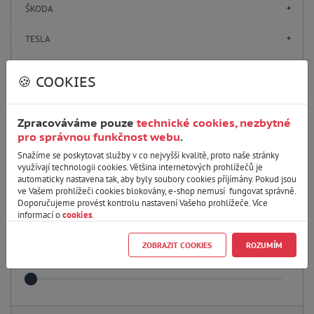
ŠKODA
TESLA
TOYOTA
🍪 COOKIES
VOLKSWAGEN
Zpracováváme pouze
technické cookies, nezbytné
VOLVO
pro správnou funkčnost webu
.
Snažíme se poskytovat služby v co nejvyšší kvalitě, proto naše stránky
využívají technologii cookies. Většina internetových prohlížečů je
automaticky nastavena tak, aby byly soubory cookies příjímány. Pokud jsou
Parametry
ve Vašem prohlížeči cookies blokovány, e-shop nemusí fungovat správně.
Doporučujeme provést kontrolu nastavení Vašeho prohlížeče. Více
informací o
cookies
.
Cena
ZOBRAZIT COOKIES
ROZUMÍM
460
CZK
460
CZK