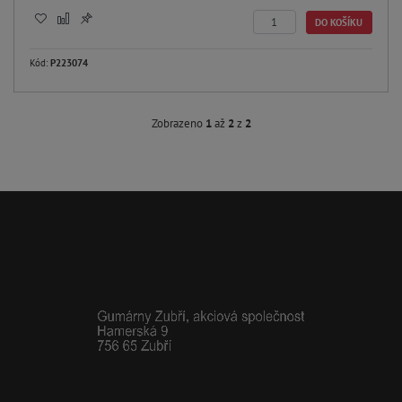
DO KOŠÍKU
Kód:
P223074
Zobrazeno
1
až
2
z
2