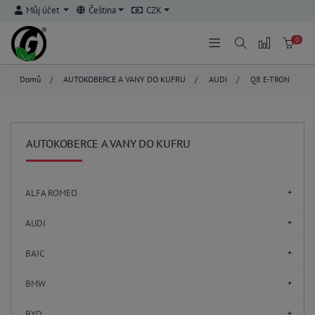
Můj účet
Čeština
CZK
0
Domů
/
AUTOKOBERCE A VANY DO KUFRU
/
AUDI
/
Q8 E-TRON
AUTOKOBERCE A VANY DO KUFRU
ALFA ROMEO
AUDI
BAIC
BMW
BYD