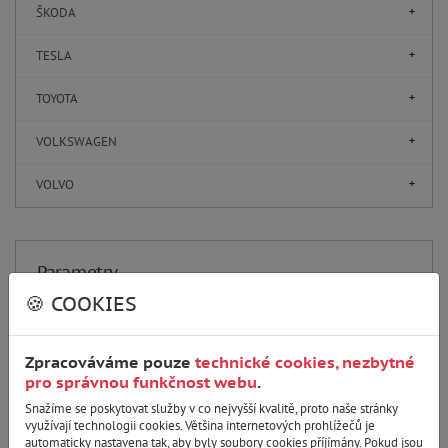
ŠKODA
TESLA
TOYOTA
VOLKSWAGEN
VOLVO
Parametry
🍪 COOKIES
Cena
Zpracováváme pouze
technické cookies, nezbytné
819
CZK
819
CZK
pro správnou funkčnost webu
.
Snažíme se poskytovat služby v co nejvyšší kvalitě, proto naše stránky
využívají technologii cookies. Většina internetových prohlížečů je
automaticky nastavena tak, aby byly soubory cookies příjímány. Pokud jsou