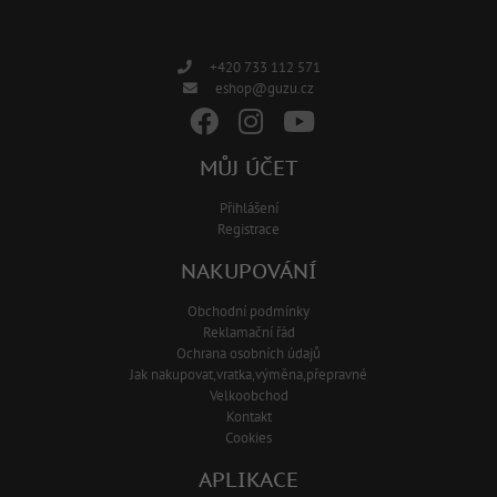
+420 733 112 571
eshop@guzu.cz
MŮJ ÚČET
Přihlášení
Registrace
NAKUPOVÁNÍ
Obchodní podmínky
Reklamační řád
Ochrana osobních údajů
Jak nakupovat,vratka,výměna,přepravné
Velkoobchod
Kontakt
Cookies
APLIKACE