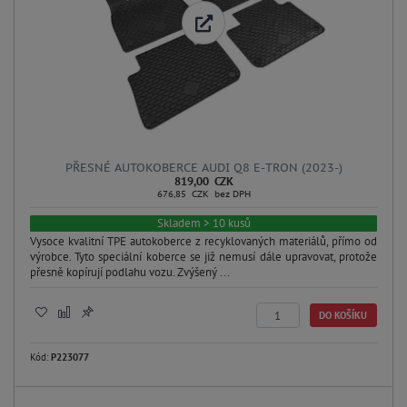
PŘESNÉ AUTOKOBERCE AUDI Q8 E-TRON (2023-)
819,00 CZK
676,85 CZK bez DPH
Skladem > 10 kusů
Vysoce kvalitní TPE autokoberce z recyklovaných materiálů, přímo od
výrobce. Tyto speciální koberce se již nemusí dále upravovat, protože
přesně kopírují podlahu vozu. Zvýšený ...
DO KOŠÍKU
Kód:
P223077