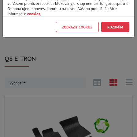
ve Vašem prohlížeči cookies blokovány, e-shop nemusí fungovat správně.
MODEL A ROK VÝROBY
Doporučujeme provést kontrolu nastavení Vašeho prohlížeče. Více
informací o
cookies
.
Zobrazit varianty produktu
ZOBRAZIT COOKIES
ROZUMÍM
Zrušit filtr
Pouze skladem
Q8 E-TRON
Výchozí