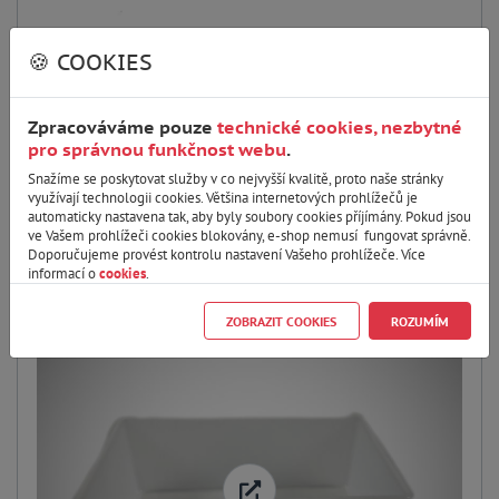
Přepravka - žlutá
🍪 COOKIES
144,00 CZK
119,00 CZK bez DPH
Skladem 0 kusů
Zpracováváme pouze
technické cookies, nezbytné
Plastová přepravka, kterou lze využít nejen pro žampiony, ale i k
pro správnou funkčnost webu
.
různorodému použití v domácnosti či dílně, k uskladnění, apod. Barva:
žlutá Rozměry: Délka: 390mm, Šířka: 350 ...
Snažíme se poskytovat služby v co nejvyšší kvalitě, proto naše stránky
využívají technologii cookies. Většina internetových prohlížečů je
automaticky nastavena tak, aby byly soubory cookies příjímány. Pokud jsou
DO KOŠÍKU
ve Vašem prohlížeči cookies blokovány, e-shop nemusí fungovat správně.
Doporučujeme provést kontrolu nastavení Vašeho prohlížeče. Více
informací o
cookies
.
Kód:
PL210220
ZOBRAZIT COOKIES
ROZUMÍM