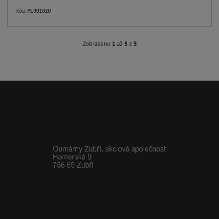
Kód:
PL901020
Zobrazeno
1
až
5
z
5