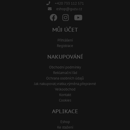
+420 733 112 571
eshop@guzu.cz
MŮJ ÚČET
Přihlášení
Registrace
NAKUPOVÁNÍ
Obchodní podmínky
Reklamační řád
Ochrana osobních údajů
Jak nakupovat,vratka,výměna,přepravné
Velkoobchod
Kontakt
Cookies
APLIKACE
Eshop
Ke stažení