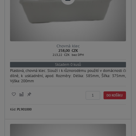
Chovná klec
258,00 CZK
213,22 CZK bez DPH
Skladem 0 kusů
Plastová, chovná klec. Slouží i k různorodému použití v domácnosti či
dílně, k uskladnění, apod. Rozměry: Délka: 585mm, Šířka: 375mm,
Výška: 200mm
DO KOŠÍKU
Kód:
PL901000