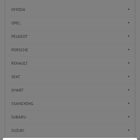
OMODA
OPEL
PEUGEOT
PORSCHE
RENAULT
SEAT
SMART
SSANGYONG
SUBARU
SUZUKI