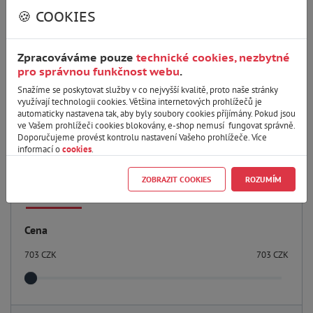
ŠKODA
🍪 COOKIES
TESLA
Zpracováváme pouze
technické cookies, nezbytné
TOYOTA
pro správnou funkčnost webu
.
Snažíme se poskytovat služby v co nejvyšší kvalitě, proto naše stránky
VOLKSWAGEN
využívají technologii cookies. Většina internetových prohlížečů je
automaticky nastavena tak, aby byly soubory cookies příjímány. Pokud jsou
ve Vašem prohlížeči cookies blokovány, e-shop nemusí fungovat správně.
VOLVO
Doporučujeme provést kontrolu nastavení Vašeho prohlížeče. Více
informací o
cookies
.
ZOBRAZIT COOKIES
ROZUMÍM
Parametry
Cena
703
CZK
703
CZK