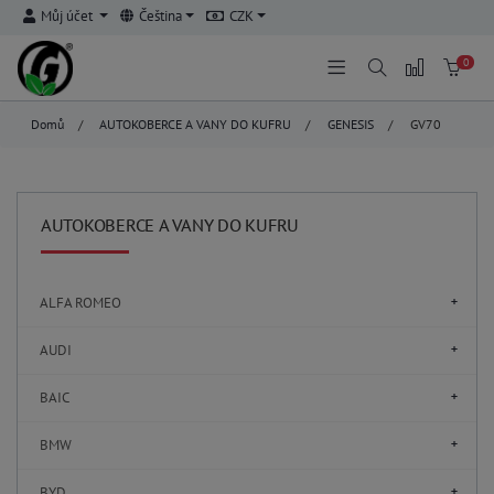
Můj účet
Čeština
CZK
0
Domů
/
AUTOKOBERCE A VANY DO KUFRU
/
GENESIS
/
GV70
AUTOKOBERCE A VANY DO KUFRU
ALFA ROMEO
AUDI
BAIC
BMW
BYD