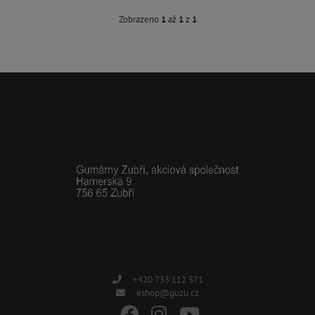
Zobrazeno
1
až
1
z
1
+420 733 112 571
eshop@guzu.cz