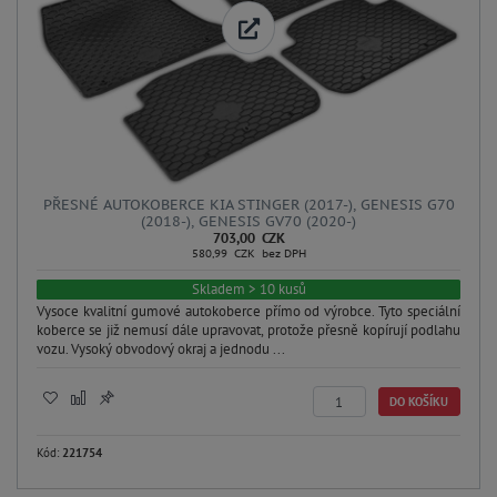
PŘESNÉ AUTOKOBERCE KIA STINGER (2017-), GENESIS G70
(2018-), GENESIS GV70 (2020-)
703,00 CZK
580,99 CZK bez DPH
Skladem > 10 kusů
Vysoce kvalitní gumové autokoberce přímo od výrobce. Tyto speciální
koberce se již nemusí dále upravovat, protože přesně kopírují podlahu
vozu. Vysoký obvodový okraj a jednodu ...
DO KOŠÍKU
Kód:
221754