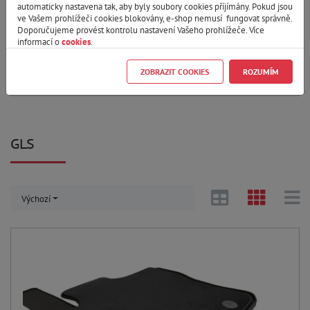
automaticky nastavena tak, aby byly soubory cookies příjímány. Pokud jsou
ve Vašem prohlížeči cookies blokovány, e-shop nemusí fungovat správně.
MODEL A ROK VÝROBY
Doporučujeme provést kontrolu nastavení Vašeho prohlížeče. Více
informací o
cookies
.
Zobrazit varianty produktu
ZOBRAZIT COOKIES
ROZUMÍM
Zrušit filtr
Pouze skladem
GLS
Výchozí