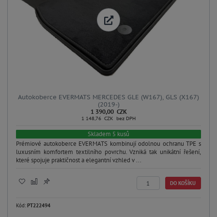
Autokoberce EVERMATS MERCEDES GLE (W167), GLS (X167)
(2019-)
1 390,00 CZK
1 148,76 CZK bez DPH
Skladem 5 kusů
Prémiové autokoberce EVERMATS kombinují odolnou ochranu TPE s
luxusním komfortem textilního povrchu. Vzniká tak unikátní řešení,
které spojuje praktičnost a elegantní vzhled v ...
DO KOŠÍKU
Kód:
PT222494