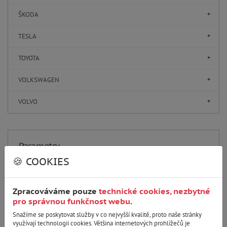
ŠKODA
TESLA
TOYOTA
VOLKSWAGEN
VOLVO
Parametry
🍪 COOKIES
Cena
Zpracováváme pouze
technické cookies, nezbytné
778
CZK
1 390
CZK
pro správnou funkčnost webu
.
Snažíme se poskytovat služby v co nejvyšší kvalitě, proto naše stránky
využívají technologii cookies. Většina internetových prohlížečů je