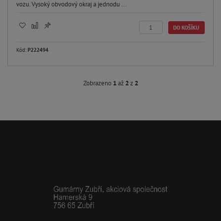
vozu. Vysoký obvodový okraj a jednodu ...
DO KOŠÍKU
Kód:
P222494
Zobrazeno
1
až
2
z
2