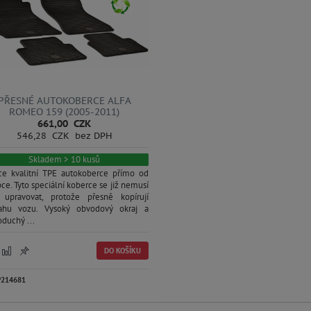
PŘESNÉ AUTOKOBERCE ALFA
ROMEO 159 (2005-2011)
661,00 CZK
546,28 CZK bez DPH
Skladem > 10 kusů
ce kvalitní TPE autokoberce přímo od
ce. Tyto speciální koberce se již nemusí
 upravovat, protože přesně kopírují
ahu vozu. Vysoký obvodový okraj a
duchý ...
DO KOŠÍKU
P214681