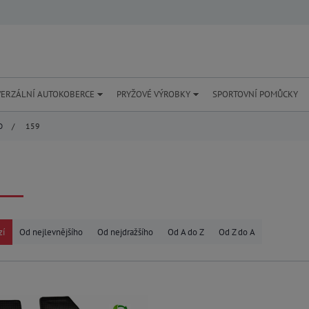
VERZÁLNÍ AUTOKOBERCE
PRYŽOVÉ VÝROBKY
SPORTOVNÍ POMŮCKY
O
/
159
zí
Od nejlevnějšího
Od nejdražšího
Od A do Z
Od Z do A