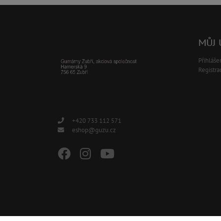
MŮJ 
Přihláše
Registra
+420 733 112 571
eshop@guzu.cz