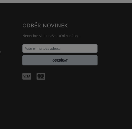
ODBĚR NOVINEK
Nenechte si ujít naše akční nabídky...
é
ODEBÍRAT