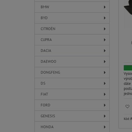
BMW
BYD
CITROËN
CUPRA
DACIA
DAEWOO
DONGFENG
Vyso
výrob
DS
dále
podl
jedno
FIAT
FORD
GENESIS
Kód:
HONDA