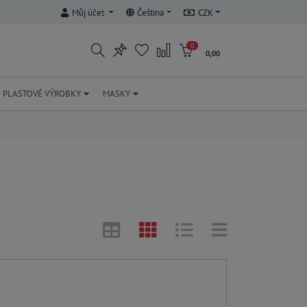
Můj účet
Čeština
CZK
0
0,00
PLASTOVÉ VÝROBKY
MASKY