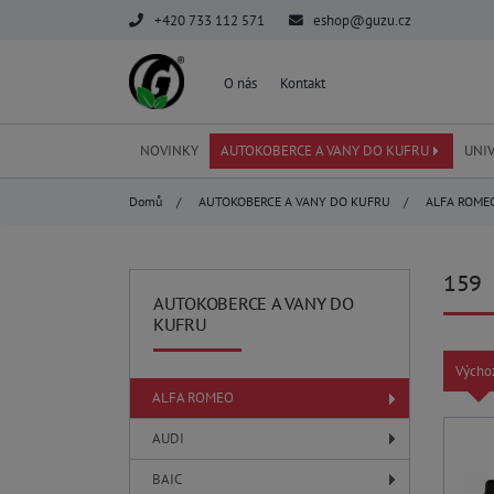
+420 733 112 571
eshop@guzu.cz
O nás
Kontakt
NOVINKY
AUTOKOBERCE A VANY DO KUFRU
UNI
Domů
/
AUTOKOBERCE A VANY DO KUFRU
/
ALFA ROME
159
AUTOKOBERCE A VANY DO
KUFRU
Výcho
ALFA ROMEO
AUDI
BAIC