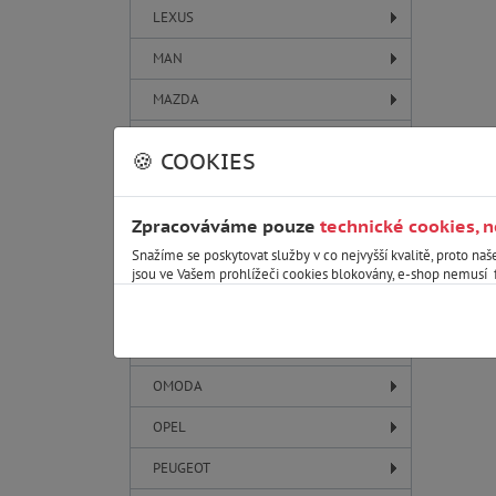
LEXUS
MAN
MAZDA
MAXUS
🍪 COOKIES
MERCEDES-BENZ
MG
Zpracováváme pouze
technické cookies, 
Snažíme se poskytovat služby v co nejvyšší kvalitě, proto naš
MINI
jsou ve Vašem prohlížeči cookies blokovány, e-shop nemusí 
MITSUBISHI
NISSAN
OMODA
OPEL
PEUGEOT