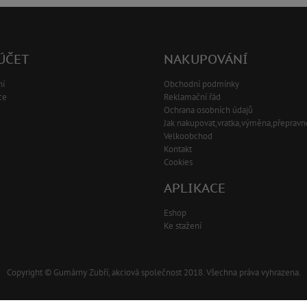
ÚČET
NAKUPOVÁNÍ
ní
Obchodní podmínky
ce
Reklamační řád
Ochrana osobních údajů
Jak nakupovat,vratka,výměna,přepravn
Velkoobchod
Kontakt
Cookies
APLIKACE
Eshop
Ke stažení
Copyright © Gumárny Zubří, akciová společnost 2018. Všechna práva vyhrazena.