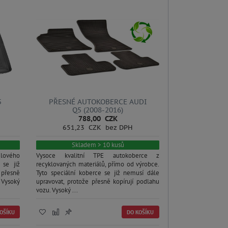
5
PŘESNÉ AUTOKOBERCE AUDI
Q5 (2008-2016)
788,00 CZK
651,23 CZK bez DPH
Skladem > 10 kusů
dlového
Vysoce kvalitní TPE autokoberce z
 se již
recyklovaných materiálů, přímo od výrobce.
 přesně
Tyto speciální koberce se již nemusí dále
. Vysoký
upravovat, protože přesně kopírují podlahu
vozu. Vysoký ...
OŠÍKU
DO KOŠÍKU