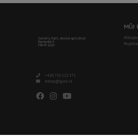
MŮJ 
Přihláše
Registra
+420 733 112 571
eshop@guzu.cz