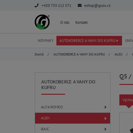
+420 733 112 571
eshop@guzu.cz
O nás
Kontakt
NOVINKY
AUTOKOBERCE A VANY DO KUFRU
UNI
Domů
/
AUTOKOBERCE A VANY DO KUFRU
/
AUDI
/
Q
Q5 /
AUTOKOBERCE A VANY DO
KUFRU
Výcho
ALFA ROMEO
AUDI
BAIC