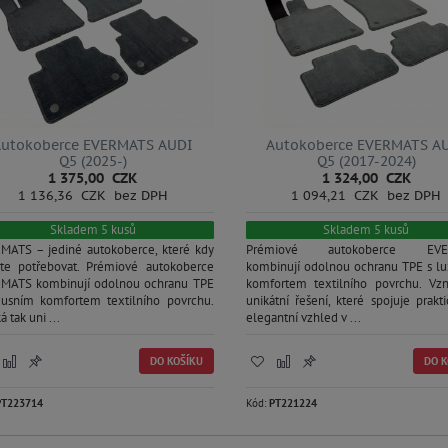
Autokoberce EVERMATS AUDI
Autokoberce EVERMATS A
Q5 (2025-)
Q5 (2017-2024)
1 375,00 CZK
1 324,00 CZK
1 136,36 CZK bez DPH
1 094,21 CZK bez DPH
Skladem 5 kusů
Skladem 5 kusů
MATS – jediné autokoberce, které kdy
Prémiové autokoberce EVE
te potřebovat. Prémiové autokoberce
kombinují odolnou ochranu TPE s l
MATS kombinují odolnou ochranu TPE
komfortem textilního povrchu. Vzn
xusním komfortem textilního povrchu.
unikátní řešení, které spojuje prakt
á tak uni ...
elegantní vzhled v ...
DO KOŠÍKU
DO K
PT223714
Kód:
PT221224