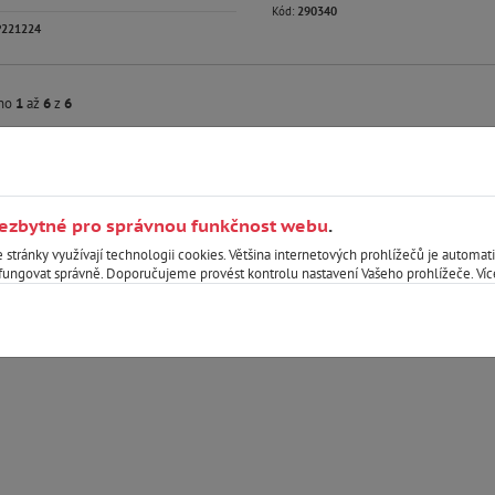
Kód:
290340
P221224
eno
1
až
6
z
6
nezbytné pro správnou funkčnost webu
.
e stránky využívají technologii cookies. Většina internetových prohlížečů je automat
fungovat správně. Doporučujeme provést kontrolu nastavení Vašeho prohlížeče. Víc