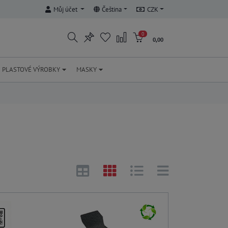
Můj účet
Čeština
CZK
0
0,00
PLASTOVÉ VÝROBKY
MASKY