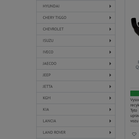
HYUNDAI
CHERY TIGGO
CHEVROLET
ISUZU
IVECO
JAECOO
Q
JEEP
JETTA
KGM
Vyso
recy
KIA
Tyto
upra
vozu 
LANCIA
LAND ROVER