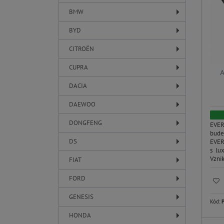
BMW
BYD
CITROËN
CUPRA
DACIA
DAEWOO
DONGFENG
EVER
bude
DS
EVER
s lu
Vznik
FIAT
FORD
GENESIS
Kód:
HONDA