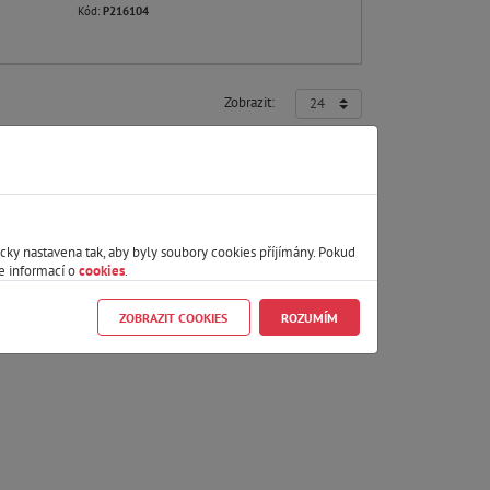
Kód:
P216104
Zobrazit:
icky nastavena tak, aby byly soubory cookies příjímány. Pokud
e informací o
cookies
.
ZOBRAZIT COOKIES
ROZUMÍM