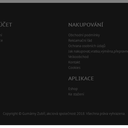
ÚČET
NAKUPOVÁNÍ
ní
Obchodní podmínky
ce
Reklamační řád
Ochrana osobních údajů
Jak nakupovat,vratka,výměna,přepravn
Velkoobchod
Kontakt
Cookies
APLIKACE
Eshop
Ke stažení
Copyright © Gumárny Zubří, akciová společnost 2018. Všechna práva vyhrazena.