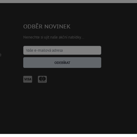
ODBĚR NOVINEK
Nenechte si ujít naše akční nabídky...
é
ODEBÍRAT