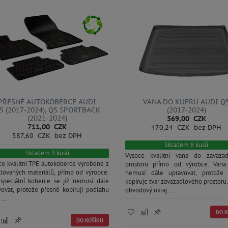
PŘESNÉ AUTOKOBERCE AUDI
VANA DO KUFRU AUDI Q
5 (2017-2024), Q5 SPORTBACK
(2017-2024)
(2021-2024)
569,00 CZK
711,00 CZK
470,24 CZK bez DPH
587,60 CZK bez DPH
Skladem 8 kusů
Skladem 9 kusů
Vysoce kvalitní vana do zavaza
ce kvalitní TPE autokoberce vyrobené z
prostoru přímo od výrobce. Vana
klovaných materiálů, přímo od výrobce.
nemusí dále upravovat, protože
 speciální koberce se již nemusí dále
kopíruje tvar zavazadlového prostoru
vovat, protože přesně kopírují podlahu
obvodový okraj ...
...
DO K
DO KOŠÍKU