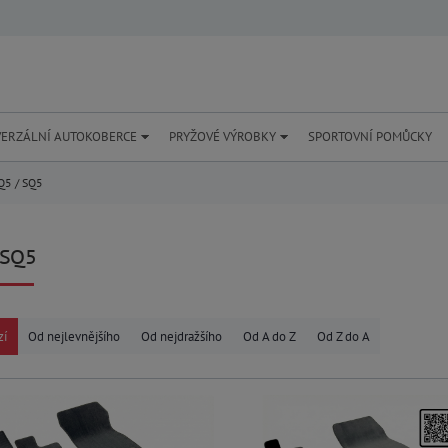
VERZÁLNÍ AUTOKOBERCE
PRYŽOVÉ VÝROBKY
SPORTOVNÍ POMŮCKY
5 / SQ5
 SQ5
zí
Od nejlevnějšího
Od nejdražšího
Od A do Z
Od Z do A