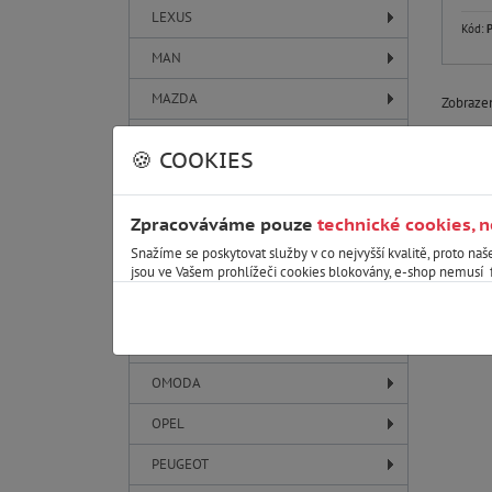
LEXUS
Kód:
MAN
MAZDA
Zobraz
MAXUS
🍪 COOKIES
MERCEDES-BENZ
MG
Zpracováváme pouze
technické cookies, 
Snažíme se poskytovat služby v co nejvyšší kvalitě, proto naš
MINI
jsou ve Vašem prohlížeči cookies blokovány, e-shop nemusí 
MITSUBISHI
NISSAN
OMODA
OPEL
PEUGEOT