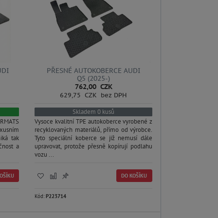
UDI
PŘESNÉ AUTOKOBERCE AUDI
Q5 (2025-)
762,00 CZK
629,75 CZK bez DPH
Skladem 0 kusů
RMATS
Vysoce kvalitní TPE autokoberce vyrobené z
uxusním
recyklovaných materiálů, přímo od výrobce.
iká tak
Tyto speciální koberce se již nemusí dále
ičnost a
upravovat, protože přesně kopírují podlahu
vozu ...
OŠÍKU
DO KOŠÍKU
Kód:
P223714