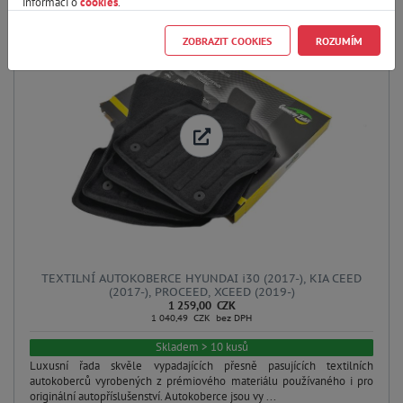
informací o
cookies
.
ZOBRAZIT COOKIES
ROZUMÍM
TEXTILNÍ AUTOKOBERCE HYUNDAI i30 (2017-), KIA CEED
(2017-), PROCEED, XCEED (2019-)
1 259,00 CZK
1 040,49 CZK bez DPH
Skladem > 10 kusů
Luxusní řada skvěle vypadajících přesně pasujících textilních
autokoberců vyrobených z prémiového materiálu používaného i pro
originální autopříslušenství. Autokoberce jsou vy ...