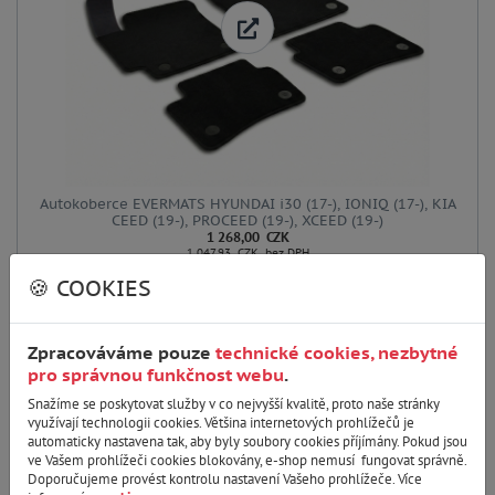
Autokoberce EVERMATS HYUNDAI i30 (17-), IONIQ (17-), KIA
CEED (19-), PROCEED (19-), XCEED (19-)
1 268,00 CZK
1 047,93 CZK bez DPH
🍪 COOKIES
Skladem 5 kusů
Prémiové autokoberce EVERMATS kombinují odolnou ochranu TPE s
luxusním komfortem textilního povrchu. Vzniká tak unikátní řešení,
které spojuje praktičnost a elegantní vzhled v ...
Zpracováváme pouze
technické cookies, nezbytné
pro správnou funkčnost webu
.
DO KOŠÍKU
Snažíme se poskytovat služby v co nejvyšší kvalitě, proto naše stránky
využívají technologii cookies. Většina internetových prohlížečů je
automaticky nastavena tak, aby byly soubory cookies příjímány. Pokud jsou
Kód:
PT221235
ve Vašem prohlížeči cookies blokovány, e-shop nemusí fungovat správně.
Doporučujeme provést kontrolu nastavení Vašeho prohlížeče. Více