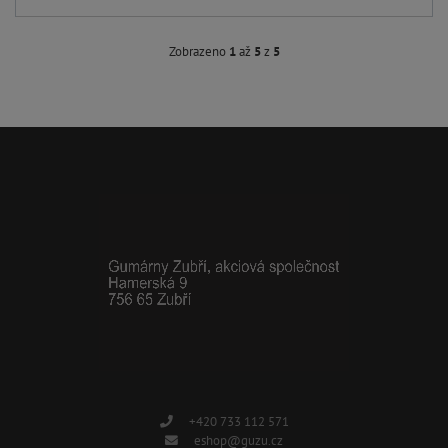
Zobrazeno
1
až
5
z
5
+420 733 112 571
eshop@guzu.cz