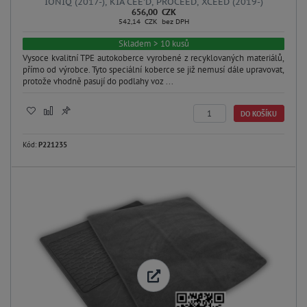
IONIQ (2017-), KIA CEE'D, PROCEED, XCEED (2019-)
656,00 CZK
542,14 CZK bez DPH
Skladem > 10 kusů
Vysoce kvalitní TPE autokoberce vyrobené z recyklovaných materiálů,
přímo od výrobce. Tyto speciální koberce se již nemusí dále upravovat,
protože vhodně pasují do podlahy voz ...
DO KOŠÍKU
Kód:
P221235