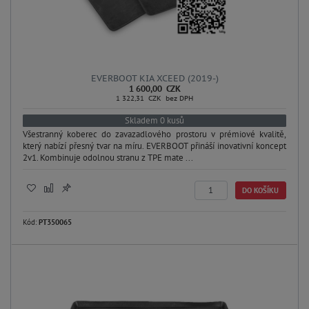
EVERBOOT KIA XCEED (2019-)
1 600,00 CZK
1 322,31 CZK bez DPH
Skladem 0 kusů
Všestranný koberec do zavazadlového prostoru v prémiové kvalitě,
který nabízí přesný tvar na míru. EVERBOOT přináší inovativní koncept
2v1. Kombinuje odolnou stranu z TPE mate ...
DO KOŠÍKU
Kód:
PT350065