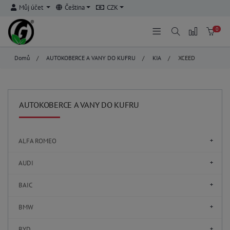
Můj účet
Čeština
CZK
0
Domů
/
AUTOKOBERCE A VANY DO KUFRU
/
KIA
/
XCEED
AUTOKOBERCE A VANY DO KUFRU
ALFA ROMEO
AUDI
BAIC
BMW
BYD